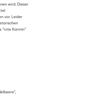
nen wird. Dieser
tel
n vor. Leider
etarischen
s "rote Karmin"
elbeere",