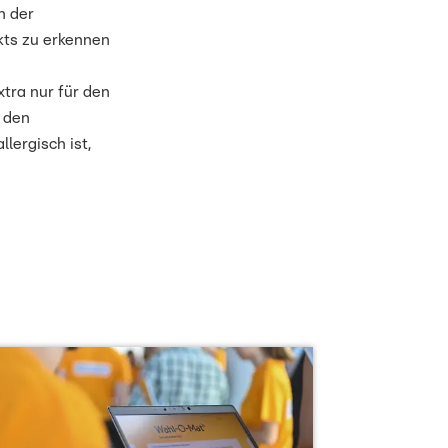
n der
kts zu erkennen
extra nur für den
 den
lergisch ist,