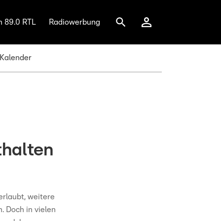
n 89.0 RTL
Radiowerbung
 Kalender
thalten
rlaubt, weitere
. Doch in vielen