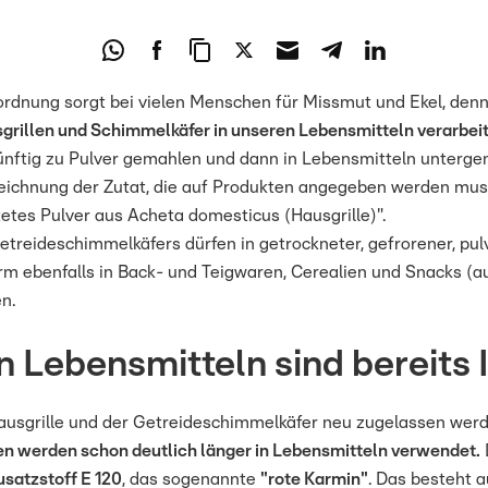
rdnung sorgt bei vielen Menschen für Missmut und Ekel, den
grillen und Schimmelkäfer in unseren Lebensmitteln verarbei
künftig zu Pulver gemahlen und dann in Lebensmitteln unterge
ezeichnung der Zutat, die auf Produkten angegeben werden muss
tetes Pulver aus Acheta domesticus (Hausgrille)".
etreideschimmelkäfers dürfen in getrockneter, gefrorener, pulv
rm ebenfalls in Back- und Teigwaren, Cerealien und Snacks (a
n.
n Lebensmitteln sind bereits 
usgrille und der Getreideschimmelkäfer neu zugelassen werden
en werden schon deutlich länger in Lebensmitteln verwendet.
usatzstoff E 120
, das sogenannte
"rote Karmin"
. Das besteht 