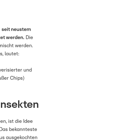
n
seit neustem
tet werden.
Die
mischt werden.
, lautet:
erisierter und
ußer Chips)
Insekten
, ist die Idee
Das bekannteste
aus ausgekochten