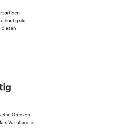
arzartigen
rd häufig als
 diesen
tig
 keine Grenzen
n. Vor allem in: