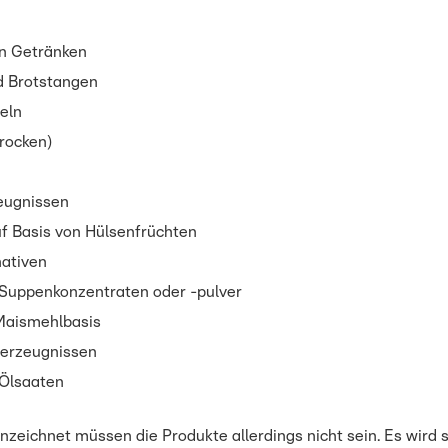
en Getränken
d Brotstangen
eln
rocken)
eugnissen
f Basis von Hülsenfrüchten
nativen
Suppenkonzentraten oder -pulver
Maismehlbasis
erzeugnissen
Ölsaaten
zeichnet müssen die Produkte allerdings nicht sein. Es wird s