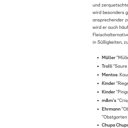
und zerquetschte
wird besonders g
ansprechender zu
wird er auch häu
Fleischalternati
in Süßigkeiten, zu
Müller
"Müll
Trolli
"Saure
Mentos
: Kau
Kinder
"Rieg
Kinder
"Ping
m&m's
"Cris
Ehrmann
"Ob
"Obstgarten
Chupa Chup