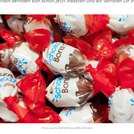
teln befinden sich schon jetzt Insekten und wir verraten Dir i
Foto: Laurie Dieffembacq/BELGA/dpa