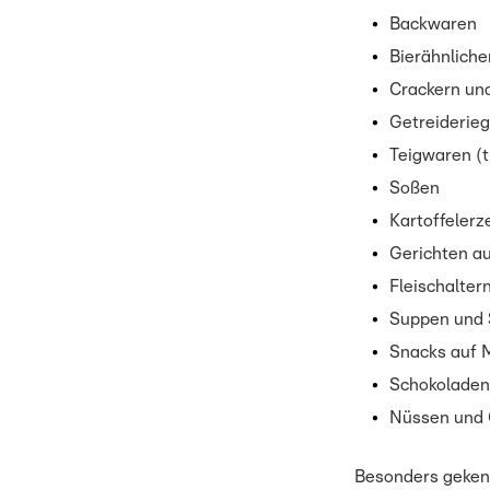
Backwaren
Bierähnlich
Crackern un
Getreiderieg
Teigwaren (t
Soßen
Kartoffelerz
Gerichten au
Fleischalter
Suppen und 
Snacks auf 
Schokoladen
Nüssen und 
Besonders gekenn