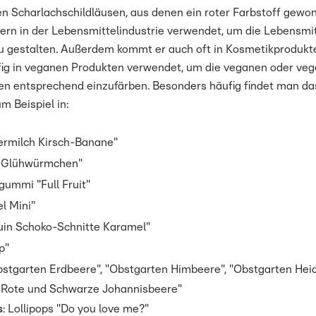
n Scharlachschildläusen, aus denen ein roter Farbstoff gewon
ern in der Lebensmittelindustrie verwendet, um die Lebensmit
 gestalten. Außerdem kommt er auch oft in Kosmetikprodukte
fig in veganen Produkten verwendet, um die veganen oder veg
ven entsprechend einzufärben. Besonders häufig findet man da
m Beispiel in:
ermilch Kirsch-Banane"
 Glühwürmchen"
gummi "Full Fruit"
el Mini"
uin Schoko-Schnitte Karamel"
p"
stgarten Erdbeere", "Obstgarten Himbeere", "Obstgarten Heid
 Rote und Schwarze Johannisbeere"
s
: Lollipops "Do you love me?"