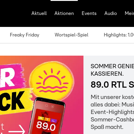
Aktuell
Aktionen
Events
Audio
Mei
Freaky Friday
Wortspiel-Spiel
Highlights: 1
SOMMER GENIES
ASSIEREN.
89.0 RTL
Mit unserer kos
alles dabei: Mu
Event-Highlights
Sommer-Cashbac
Spaß macht.