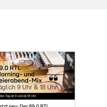
den Tag ab 9 und ab 18 Uhr
etzt neu: Der 89.0 RTL