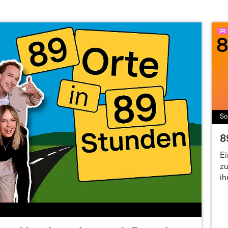
So
8
Ei
zu
ih