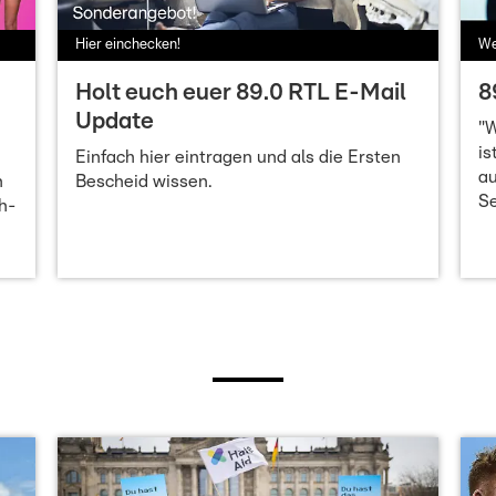
Hier einchecken!
We
Holt euch euer 89.0 RTL E-Mail
8
Update
"W
is
Einfach hier eintragen und als die Ersten
a
n
Bescheid wissen.
S
h-