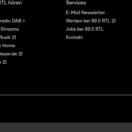
RTL hören
Services
E-Mail Newsletter
lradio DAB +
Werben bei 89.0 RTL
-Streams
Jobs bei 89.0 RTL
Musik
Kontakt
e Home
layer.de
n