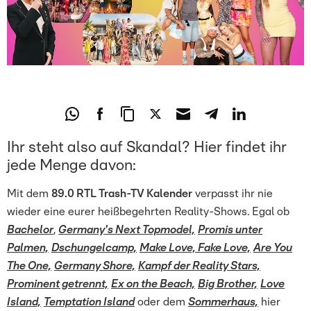
Ihr steht also auf Skandal? Hier findet ihr
jede Menge davon:
Mit dem
89.0 RTL Trash-TV Kalender
verpasst ihr nie
wieder eine eurer heißbegehrten Reality-Shows. Egal ob
Bachelor
,
Germany's Next Topmodel,
Promis unter
Palmen,
Dschungelcamp,
Make Love, Fake Love,
Are You
The One,
Germany Shore,
Kampf der Reality Stars,
Prominent getrennt,
Ex on the Beach,
Big Brother,
Love
Island,
Temptation Island
oder dem
Sommerhaus,
hier