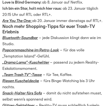
Love is Blind Germany:
ab 8. Januar auf Netflix.
Ich bin ein Star, holt mich hier raus:
ab 23. Januar täglich
20:15 Uhr auf RTL oder RTL+.
Are You The One:
ab 20. Januar immer dienstags auf RTL+.
Noch mehr Shopping-Tipps für euer Trash-TV
Erlebnis
Bluetooth-Soundbar
– jede Diskussion klingt dann wie im
Studio.
Popcornmaschine im Retro-Look
– für das volle
„Temptation Island“-Gefühl.
„Drama Lama“-Kuscheltier
– passend zu jedem Reality-
Eskalationsmoment.
„Team Trash TV“-Tasse
– für Tee, Kaffee.
Riesen Kuscheldecke
– fürs Binge-Watching bis 3 Uhr
nachts.
Snack-Halter fürs Sofa
– damit du nicht aufstehen musst,
selbst wenn’s spannend wird.
Glitzer-Sektgläser
– Reality-TV muss schließlich funkeln.