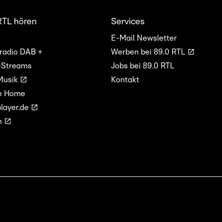
RTL hören
Services
E-Mail Newsletter
lradio DAB +
Werben bei 89.0 RTL
-Streams
Jobs bei 89.0 RTL
Musik
Kontakt
e Home
layer.de
n