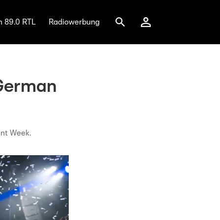
n 89.0 RTL
Radiowerbung
 German
unt Week.