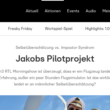
Aktuell
Aktionen
Events
Audio
Mei
Freaky Friday
Wortspiel-Spiel
Highlights: 1
Selbstüberschätzung vs. Impostor-Syndrom
Jakobs Pilotprojekt
9.0 RTL Morningshow ist überzeugt, dass er ein Flugzeug land
Erfahrung, außer ein paar Stunden Flugsimulator. Ist das wirkl
leidet er an männlicher Selbstüberschätzung?