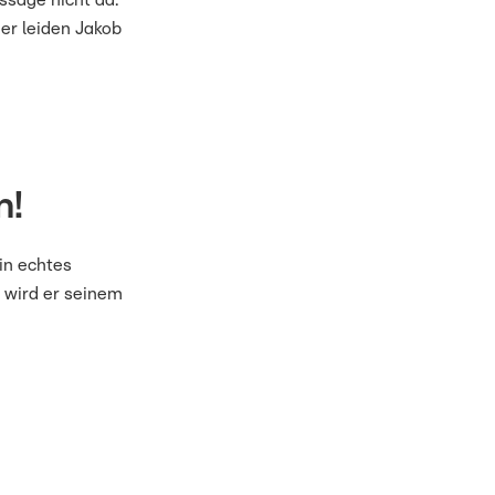
ssage nicht da:
er leiden Jakob
n!
in echtes
d wird er seinem