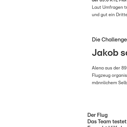
der 89.0 RTL Mo
Laut Umfragen tr
und gut ein Drit
Die Challenge
Jakob s
Alena aus der 89
Flugzeug organis
männlichem Selbs
Der Flug
Das Team testet