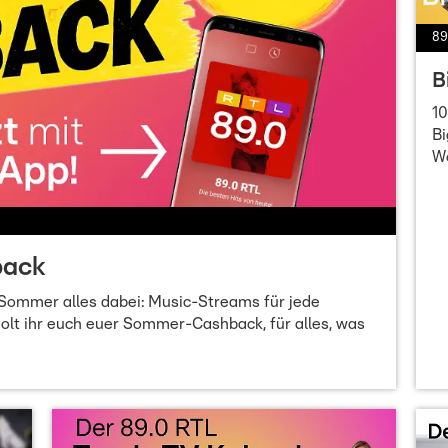
89
B
10
Bi
W
back
 Sommer alles dabei: Music-Streams für jede
olt ihr euch euer Sommer-Cashback, für alles, was