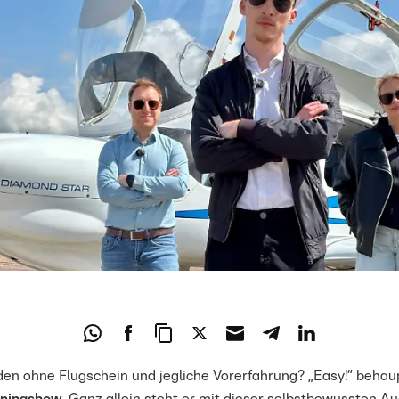
den ohne Flugschein und jegliche Vorerfahrung? „Easy!“ beha