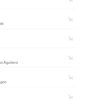
ab
na Aguilera
agon