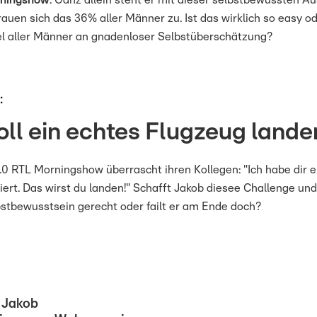
rningshow
. Ganz allein steht er mit dieser selbstbewussten Au
auen sich das 36% aller Männer zu. Ist das wirklich so easy od
tel aller Männer an gnadenloser Selbstüberschätzung?
:
oll ein echtes Flugzeug lande
.0 RTL Morningshow überrascht ihren Kollegen: "Ich habe dir e
iert. Das wirst du landen!" Schafft Jakob diesee Challenge un
tbewusstsein gerecht oder failt er am Ende doch?
 Jakob