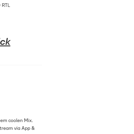
0 RTL
ick
nem coolen Mix.
Stream via App &