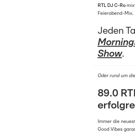
RTL DJ C-Ro
mix
Feierabend-Mix.
Jeden Ta
Mornin
Show
.
Oder rund um die
89.0 RT
erfolgr
Immer die neuest
Good Vibes garan