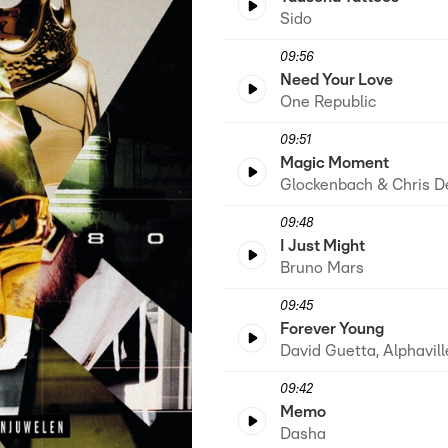
Sido
09:56
Need Your Love
One Republic
09:51
Magic Moment
Glockenbach & Chris D
09:48
I Just Might
Bruno Mars
09:45
Forever Young
David Guetta, Alphavil
09:42
Memo
Dasha