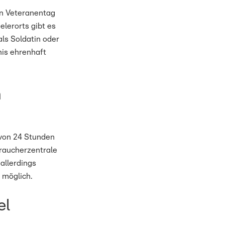
en Veteranentag
elerorts gibt es
als Soldatin oder
nis ehrenhaft
n
 von 24 Stunden
braucherzentrale
allerdings
 möglich.
el