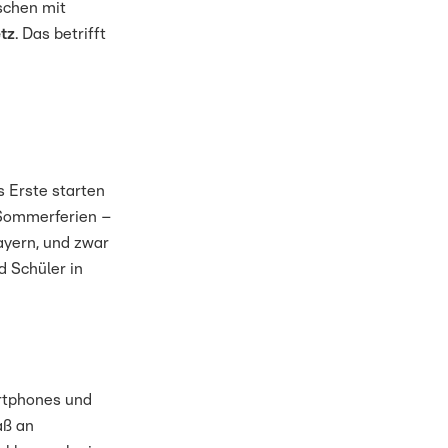
schen mit
tz
. Das betrifft
s Erste starten
 Sommerferien –
Bayern, und zwar
d Schüler in
rtphones und
aß an