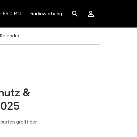
n 89.0 RTL
Radiowerbung
 Kalender
hutz &
2025
burten greift der