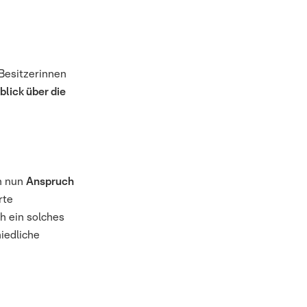
Besitzerinnen
blick über die
n nun
Anspruch
rte
h ein solches
iedliche