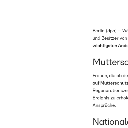
Berlin (dpa) – W
und Besitzer vo
wichtigsten Ände
Muttersc
Frauen, die ab d
auf Mutterschut
Regenerationszei
Ereignis zu erho
Ansprüche.
National