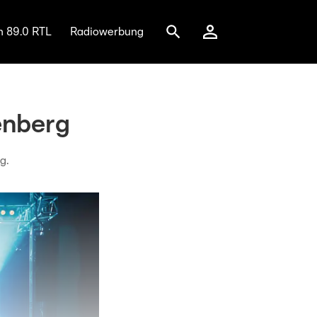
n 89.0 RTL
Radiowerbung
enberg
g.