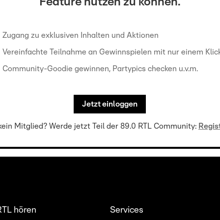
Feature nutzen zu können.
Zugang zu exklusiven Inhalten und Aktionen
Vereinfachte Teilnahme an Gewinnspielen mit nur einem Klic
Community-Goodie gewinnen, Partypics checken u.v.m.
Jetzt einloggen
ein Mitglied? Werde jetzt Teil der 89.0 RTL Community:
Regis
RTL hören
Services