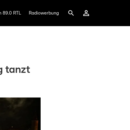
n 89.0 RTL
Radiowerbung
g tanzt