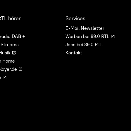
RTL hören
Services
E-Mail Newsletter
lradio DAB +
Werben bei 89.0 RTL
-Streams
Jobs bei 89.0 RTL
Musik
Kontakt
e Home
layer.de
n