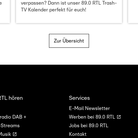
e
verpassen? Dann ist unser 89.0 RTL Trash-
TV Kalender perfekt für euch!
Zur Übersicht
RTL hören
Services
E-Mail Newsletter
lradio DAB +
Werben bei 89.0 RTL
-Streams
Jobs bei 89.0 RTL
Musik
Kontakt