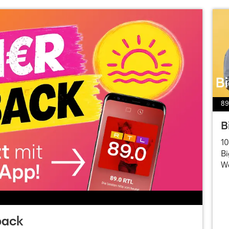
89
B
10
Bi
W
back