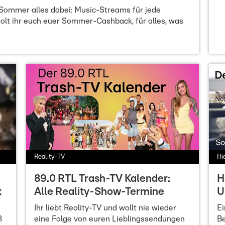
 Sommer alles dabei: Music-Streams für jede
olt ihr euch euer Sommer-Cashback, für alles, was
Reality-TV
Hi
89.0 RTL Trash-TV Kalender:
H
x
Alle Reality-Show-Termine
U
Ihr liebt Reality-TV und wollt nie wieder
Ei
8
eine Folge von euren Lieblingssendungen
Be