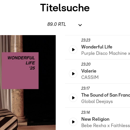
Titelsuche
23:23
Wonderful Life
Purple Disco Machine x
23:20
Valerie
CASSIM
23:17
The Sound of San Fran
Global Deejays
23:14
New Religion
Bebe Rexha x Faithless