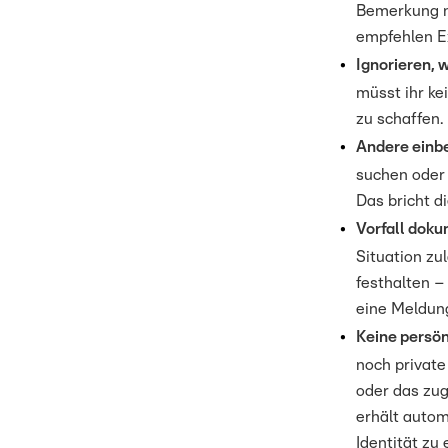
Bemerkung ni
empfehlen Ex
Ignorieren, w
müsst ihr kei
zu schaffen.
Andere einb
suchen oder 
Das bricht di
Vorfall dok
Situation zu
festhalten –
eine Meldung
Keine persö
noch private
oder das zug
erhält autom
Identität zu 