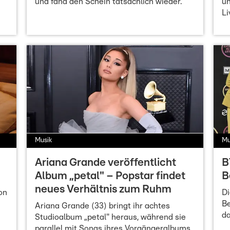
und fand den Schein tatsächlich wieder.
u
Li
Musik
Mu
Ariana Grande veröffentlicht
B
Album „petal" – Popstar findet
B
neues Verhältnis zum Ruhm
on
Di
B
Ariana Grande (33) bringt ihr achtes
da
Studioalbum „petal" heraus, während sie
parallel mit Songs ihres Vorgängeralbums