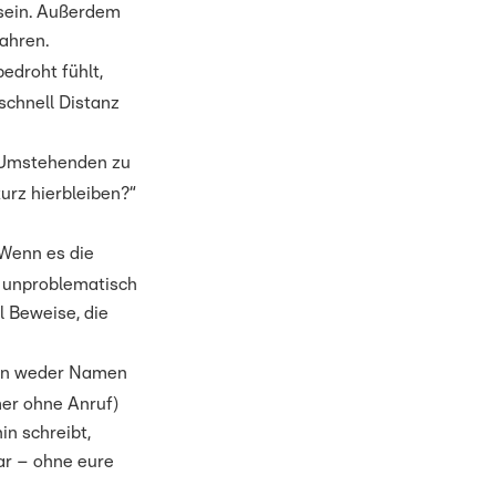
 sein. Außerdem
ahren.
edroht fühlt,
 schnell Distanz
zu Umstehenden zu
urz hierbleiben?“
 Wenn es die
ch unproblematisch
l Beweise, die
nen weder Namen
mer ohne Anruf)
in schreibt,
ar – ohne eure