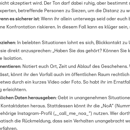
cht akzeptiert wird. Der Ton darf dabei ruhig, aber bestimmt
perten, betreffende Personen zu Siezen, um die Distanz zu w
enn es sicherer ist
: Wenn ihr allein unterwegs seid oder euch b
ne Konfrontation riskieren. In diesem Fall kann es klüger sein,
eziehen
: In belebten Situationen lohnt es sich, Blickkontakt 
sie direkt anzusprechen: „Haben Sie das gehört? Können Sie k
e Isolation.
umentieren
: Notiert euch Ort, Zeit und Ablauf des Geschehens.
lässt, könnt ihr den Vorfall auch im öffentlichen Raum rechtli
 etwa durch ein kurzes Video oder Foto. So habt ihr im Ernstfal
 erleichtern.
nlichen Daten herausgeben
: Gebt in unangenehmen Situatio
 Kontaktdaten heraus. Stattdessen könnt ihr die „NoA“ (Num
ehörige Instagram-Profil („_call_me_noa_“) nutzen. Wer dorth
atisch die Rückmeldung, dass sein Verhalten unangebracht w
erfahren.