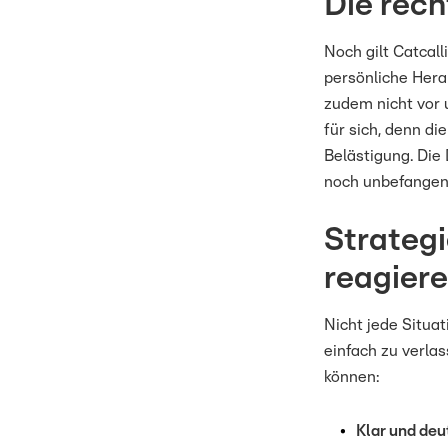
Die rech
Noch gilt Catcall
persönliche Hera
zudem nicht vor 
für sich, denn di
Belästigung. Die 
noch unbefangene
Strategi
reagier
Nicht jede Situat
einfach zu verla
können:
Klar und deu