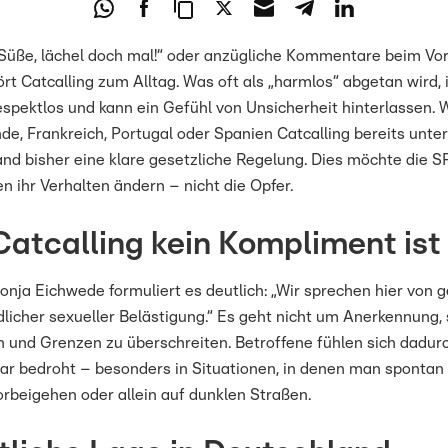
Na Süße, lächel doch mal!“ oder anzügliche Kommentare beim Vo
rt Catcalling zum Alltag. Was oft als „harmlos“ abgetan wird, 
respektlos und kann ein Gefühl von Unsicherheit hinterlassen.
de, Frankreich, Portugal oder Spanien Catcalling bereits unter 
land bisher eine klare gesetzliche Regelung. Dies möchte die 
len ihr Verhalten ändern – nicht die Opfer.
atcalling kein Kompliment ist
onja Eichwede formuliert es deutlich: „Wir sprechen hier von ge
dlicher sexueller Belästigung.“ Es geht nicht um Anerkennung,
und Grenzen zu überschreiten. Betroffene fühlen sich dadur
ar bedroht – besonders in Situationen, in denen man spontan
orbeigehen oder allein auf dunklen Straßen.