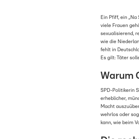
Ein Pfiff, ein „
viele Frauen gehö
sexualisierend, 
wie die Niederlan
fehlt in Deutsch
Es gilt: Täter sol
Warum C
SPD-Politikerin S
erheblicher, mün
Macht auszuüben 
wehrlos oder sog
kann, wie beim V