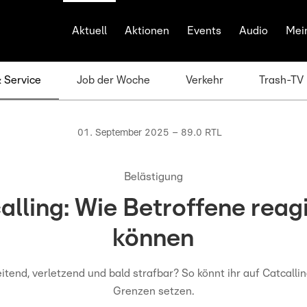
Aktuell
Aktionen
Events
Audio
Mei
& Service
Job der Woche
Verkehr
Trash-TV
01. September 2025 – 89.0 RTL
Belästigung
alling: Wie Betroffene reag
können
tend, verletzend und bald strafbar? So könnt ihr auf Catcalli
Grenzen setzen.