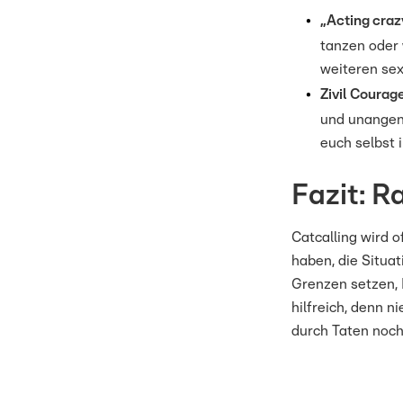
„Acting craz
tanzen oder 
weiteren se
Zivil Courag
und unangene
euch selbst 
Fazit: R
Catcalling wird o
haben, die Situa
Grenzen setzen, 
hilfreich, denn 
durch Taten noch