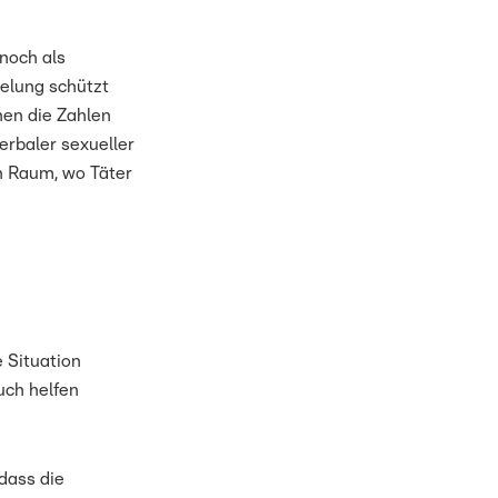
 noch als
gelung schützt
en die Zahlen
erbaler sexueller
en Raum, wo Täter
e Situation
uch helfen
 dass die