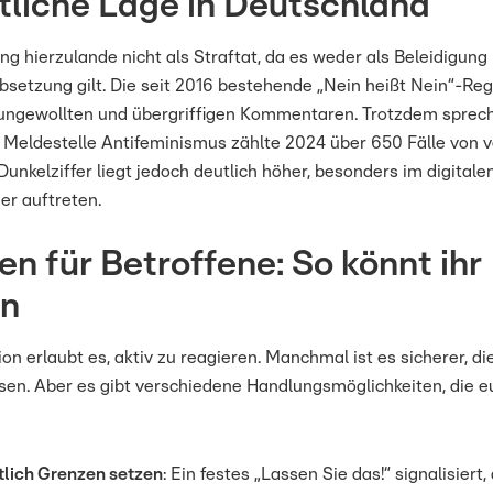
tliche Lage in Deutschland
ing hierzulande nicht als Straftat, da es weder als Beleidigung
bsetzung gilt. Die seit 2016 bestehende „Nein heißt Nein“-Re
ungewollten und übergriffigen Kommentaren. Trotzdem sprech
e Meldestelle Antifeminismus zählte 2024 über 650 Fälle von v
Dunkelziffer liegt jedoch deutlich höher, besonders im digital
r auftreten.
en für Betroffene: So könnt ihr
en
ion erlaubt es, aktiv zu reagieren. Manchmal ist es sicherer, di
ssen. Aber es gibt verschiedene Handlungsmöglichkeiten, die e
tlich Grenzen setzen
: Ein festes „Lassen Sie das!“ signalisiert,