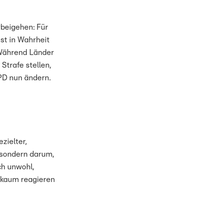
rbeigehen: Für
ist in Wahrheit
 Während Länder
Strafe stellen,
SPD nun ändern.
zielter,
 sondern darum,
ch unwohl,
 kaum reagieren