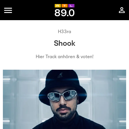
H33ra
Shook
Hier Track anhören & voten!