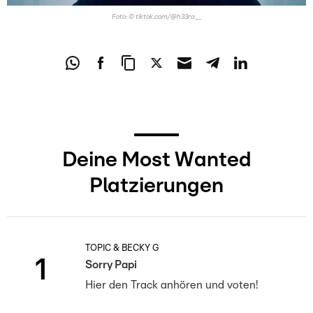
Foto: © tiktok.com/@h33ra__
Deine Most Wanted
Platzierungen
TOPIC & BECKY G
1
Sorry Papi
Hier den Track anhören und voten!